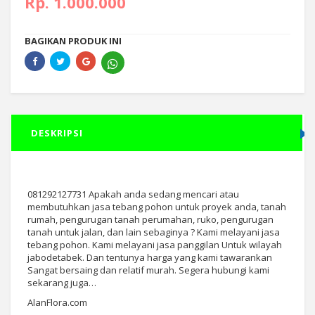
Rp. 1.000.000
BAGIKAN PRODUK INI
DESKRIPSI
081292127731 Apakah anda sedang mencari atau
membutuhkan jasa tebang pohon untuk proyek anda, tanah
rumah, pengurugan tanah perumahan, ruko, pengurugan
tanah untuk jalan, dan lain sebaginya ? Kami melayani jasa
tebang pohon. Kami melayani jasa panggilan Untuk wilayah
jabodetabek. Dan tentunya harga yang kami tawarankan
Sangat bersaing dan relatif murah. Segera hubungi kami
sekarang juga…
AlanFlora.com