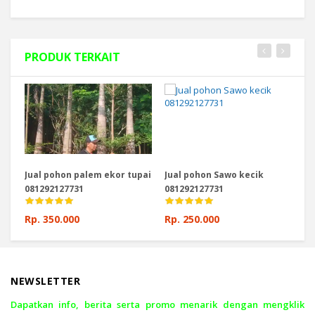
PRODUK TERKAIT
Jual pohon palem ekor tupai
Jual pohon Sawo kecik
Ju
081292127731
081292127731
08
Rp. 350.000
Rp. 250.000
Rp
NEWSLETTER
Dapatkan info, berita serta promo menarik dengan mengklik