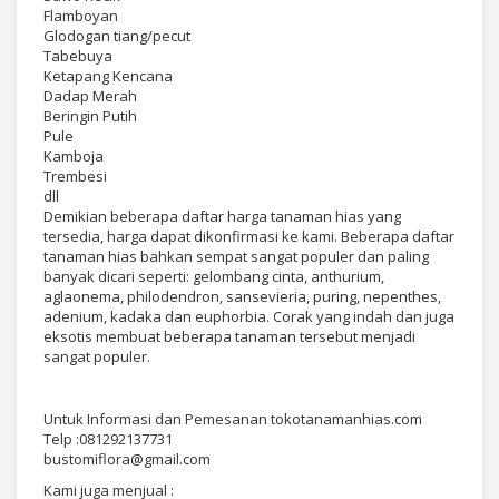
Flamboyan
Glodogan tiang/pecut
Tabebuya
Ketapang Kencana
Dadap Merah
Beringin Putih
Pule
Kamboja
Trembesi
dll
Demikian beberapa daftar harga tanaman hias yang
tersedia, harga dapat dikonfirmasi ke kami. Beberapa daftar
tanaman hias bahkan sempat sangat populer dan paling
banyak dicari seperti: gelombang cinta, anthurium,
aglaonema, philodendron, sansevieria, puring, nepenthes,
adenium, kadaka dan euphorbia. Corak yang indah dan juga
eksotis membuat beberapa tanaman tersebut menjadi
sangat populer.
Untuk Informasi dan Pemesanan tokotanamanhias.com
Telp :081292137731
bustomiflora@gmail.com
Kami juga menjual :