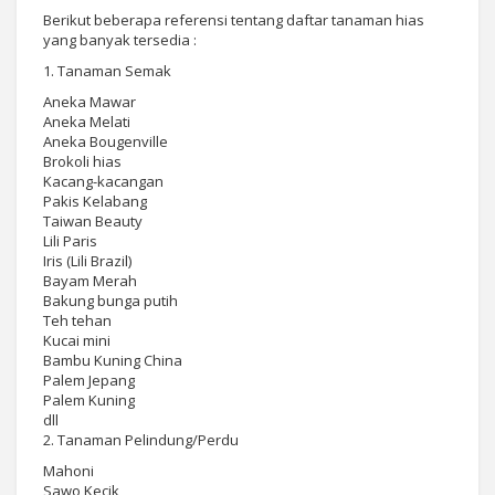
Berikut beberapa referensi tentang daftar tanaman hias
yang banyak tersedia :
1. Tanaman Semak
Aneka Mawar
Aneka Melati
Aneka Bougenville
Brokoli hias
Kacang-kacangan
Pakis Kelabang
Taiwan Beauty
Lili Paris
Iris (Lili Brazil)
Bayam Merah
Bakung bunga putih
Teh tehan
Kucai mini
Bambu Kuning China
Palem Jepang
Palem Kuning
dll
2. Tanaman Pelindung/Perdu
Mahoni
Sawo Kecik