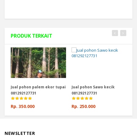
PRODUK TERKAIT
Jual pohon palem ekor tupai
Jual pohon Sawo kecik
Ju
081292127731
081292127731
08
Rp. 350.000
Rp. 250.000
Rp
NEWSLETTER