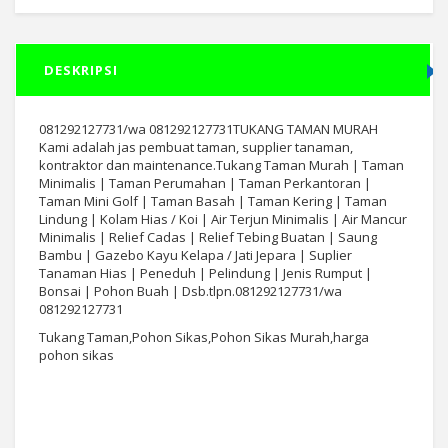
DESKRIPSI
081292127731/wa 081292127731TUKANG TAMAN MURAH
Kami adalah jas pembuat taman, supplier tanaman,
kontraktor dan maintenance.Tukang Taman Murah | Taman
Minimalis | Taman Perumahan | Taman Perkantoran |
Taman Mini Golf | Taman Basah | Taman Kering | Taman
Lindung | Kolam Hias / Koi | Air Terjun Minimalis | Air Mancur
Minimalis | Relief Cadas | Relief Tebing Buatan | Saung
Bambu | Gazebo Kayu Kelapa / Jati Jepara | Suplier
Tanaman Hias | Peneduh | Pelindung | Jenis Rumput |
Bonsai | Pohon Buah | Dsb.tlpn.081292127731/wa
081292127731
Tukang Taman,Pohon Sikas,Pohon Sikas Murah,harga
pohon sikas