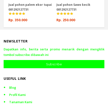
Jual pohon palem ekor tupai
Jual pohon Sawo kecik
Ju
081292127731
081292127731
08
Rp. 350.000
Rp. 250.000
Rp
NEWSLETTER
Dapatkan info, berita serta promo menarik dengan mengklik
tombol subscribe dibawah ini
Subscribe
USEFUL LINK
Blog
Profil Kami
Tanaman Kami